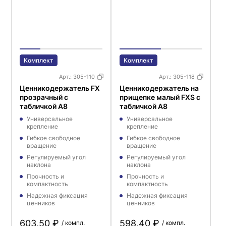
Комплект
Комплект
Арт.:
305-110
Арт.:
305-118
Ценникодержатель FX
Ценникодержатель на
прозрачный с
прищепке малый FXS с
табличкой A8
табличкой А8
Универсальное
Универсальное
крепление
крепление
Гибкое свободное
Гибкое свободное
вращение
вращение
Регулируемый угол
Регулируемый угол
наклона
наклона
Прочность и
Прочность и
компактность
компактность
Надежная фиксация
Надежная фиксация
ценников
ценников
603,50 ₽
598,40 ₽
/ компл.
/ компл.