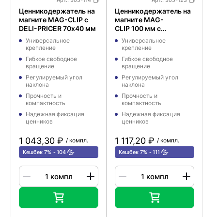
Арт.:
305-114
Арт.:
305-123
Ценникодержатель на
Ценникодержатель на
магните MAG-CLIP с
магните MAG-
DELI-PRICER 70х40 мм
CLIP 100 мм с
табличкой A8
Универсальное
Универсальное
крепление
крепление
Гибкое свободное
Гибкое свободное
вращение
вращение
Регулируемый угол
Регулируемый угол
наклона
наклона
Прочность и
Прочность и
компактность
компактность
Надежная фиксация
Надежная фиксация
ценников
ценников
1 043,30 ₽
1 117,20 ₽
/ компл.
/ компл.
Кешбек 7%
104
Кешбек 7%
111