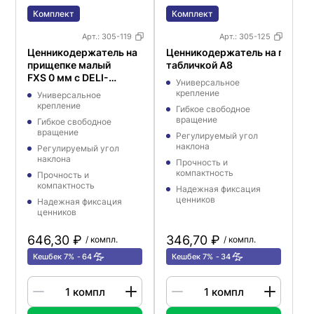
Комплект
Комплект
Арт.:
305-119
Арт.:
305-125
Ценникодержатель на
Ценникодержатель на подстав
прищепке малый
табличкой A8
FXS 0 мм с DELI-
Универсальное
PRICER 70х40 мм
крепление
Универсальное
крепление
Гибкое свободное
вращение
Гибкое свободное
вращение
Регулируемый угол
наклона
Регулируемый угол
наклона
Прочность и
компактность
Прочность и
компактность
Надежная фиксация
ценников
Надежная фиксация
ценников
646,30 ₽
346,70 ₽
/ компл.
/ компл.
Кешбек 7%
64
Кешбек 7%
34