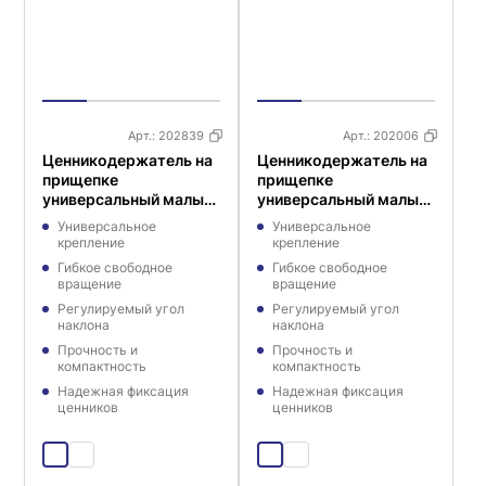
Арт.:
202839
Арт.:
202006
Ценникодержатель на
Ценникодержатель на
прищепке
прищепке
универсальный малый
универсальный малый
FXS 0 мм
FXS 50 мм
Универсальное
Универсальное
крепление
крепление
Гибкое свободное
Гибкое свободное
вращение
вращение
Регулируемый угол
Регулируемый угол
наклона
наклона
Прочность и
Прочность и
компактность
компактность
Надежная фиксация
Надежная фиксация
ценников
ценников