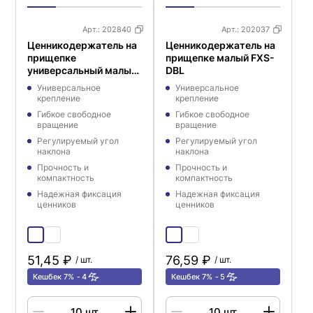
Арт.:
202840
Арт.:
202037
Ценникодержатель на
Ценникодержатель на
прищепке
прищепке малый FXS-
универсальный малый
DBL
FXS 0 мм, цвет черный
Универсальное
Универсальное
крепление
крепление
Гибкое свободное
Гибкое свободное
вращение
вращение
Регулируемый угол
Регулируемый угол
наклона
наклона
Прочность и
Прочность и
компактность
компактность
Надежная фиксация
Надежная фиксация
ценников
ценников
51,45 ₽
76,59 ₽
/ шт.
/ шт.
Кешбек 7%
4
Кешбек 7%
5