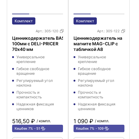
Комплект
Комплект
Арт.:
305-120
Арт.:
305-122
Ценникодержатель BASE CLIP
Ценникодержатель на
100мм с DELI-PRICER
магните MAG-CLIP с
70х40 мм
табличкой А8
Универсальное
Универсальное
крепление
крепление
Гибкое свободное
Гибкое свободное
вращение
вращение
Регулируемый угол
Регулируемый угол
наклона
наклона
Прочность и
Прочность и
компактность
компактность
Надежная фиксация
Надежная фиксация
ценников
ценников
516,50 ₽
1 090 ₽
/ компл.
/ компл.
Кешбек 7%
51
Кешбек 7%
109