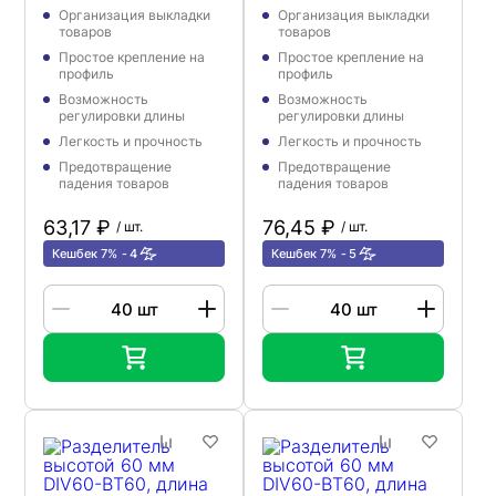
ограничителем DIV60-
Организация выкладки
Организация выкладки
BT30, длина 185-385
товаров
товаров
мм
Простое крепление на
Простое крепление на
профиль
профиль
Возможность
Возможность
регулировки длины
регулировки длины
Легкость и прочность
Легкость и прочность
Предотвращение
Предотвращение
падения товаров
падения товаров
63,17 ₽
76,45 ₽
/ шт.
/ шт.
Кешбек 7%
4
Кешбек 7%
5