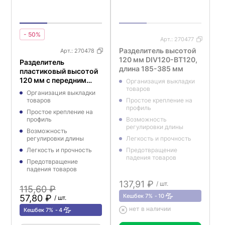
- 50%
Арт.:
270477
Разделитель высотой
Арт.:
270478
120 мм DIV120-BT120,
Разделитель
длина 185-385 мм
пластиковый высотой
120 мм с передним
Организация выкладки
ограничителем
товаров
Организация выкладки
DIV120-BTW120, длина
товаров
Простое крепление на
285-385 мм
профиль
Простое крепление на
профиль
Возможность
регулировки длины
Возможность
регулировки длины
Легкость и прочность
Легкость и прочность
Предотвращение
падения товаров
Предотвращение
падения товаров
137,91 ₽
/ шт.
115,60 ₽
Кешбек 7%
10
57,80 ₽
/ шт.
нет в наличии
Кешбек 7%
4