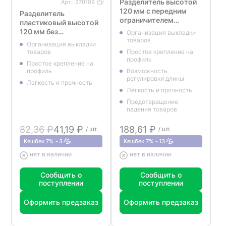
Разделитель высотой
Арт.:
270109
120 мм с передним
Разделитель
ограничителем
пластиковый высотой
DIV120-BTW120, длина
120 мм без
Организация выкладки
285-485 мм
ограничителя DIV120,
товаров
Организация выкладки
длина 285-485 мм
товаров
Простое крепление на
профиль
Простое крепление на
профиль
Возможность
регулировки длины
Легкость и прочность
Легкость и прочность
Предотвращение
падения товаров
82,36 ₽
41,19 ₽
188,61 ₽
/ шт.
/ шт.
Кешбек 7%
3
Кешбек 7%
13
нет в наличии
нет в наличии
Сообщить о
Сообщить о
поступлении
поступлении
Оформить предзаказ
Оформить предзаказ