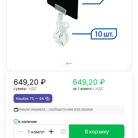
649,20
₽
649,20 ₽
сумма
с НДС
за 1 компл.
с НДС
Кешбек 7% —
64
Нашли дешевле - сообщите нам для скидки
в наличии
В корзину