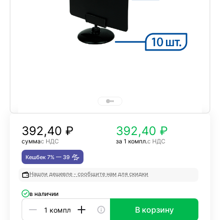
392,40
₽
392,40 ₽
сумма
с НДС
за 1 компл.
с НДС
Кешбек 7% —
39
Нашли дешевле - сообщите нам для скидки
в наличии
В корзину