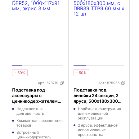
- 50%
- 50%
Арт.:
573719
Арт.:
575985
Подставка под
Подставка под
аксессуары с
линейки 24 секции, 2
ценникодержателем
яруса, 500х180х300
DBR52, 1000х117х91
мм, с DBR39 TTP9 60
Надежность и
Надёжная конструкция
мм, акрил 3 мм
мм х 12 шт
долговечность
для ежедневной
эксплуатации
Компактная презентация
товаров
2 яруса: эффективное
использование
Встроенный
пространства
ценникодержатель