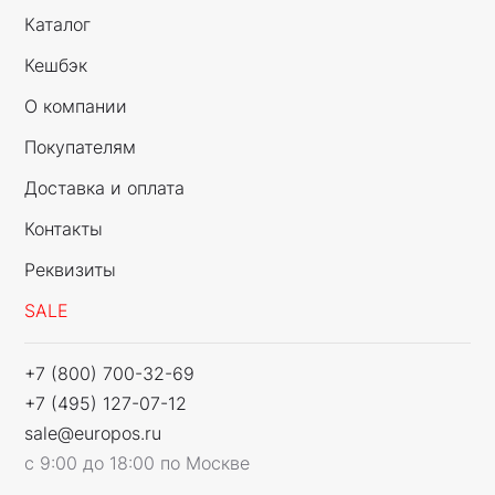
работающий дисплей - вероятность покупки
Каталог
резко возрастает. При этом товар
зафиксирован, что снижает риск
Кешбэк
повреждений.
О компании
Покупателям
В большинстве подставок нашего
производства есть отверстия в основании,
Доставка и оплата
что позволяет заряжать продукцию прямо на
Контакты
стенде или открытой витрине, не снимая
Реквизиты
образец с полки. Подставки с регулируемым
углом наклона делают телефон или планшет
SALE
видимым даже на нижних полках или в углу
стеллажа.
+7 (800) 700-32-69
+7 (495) 127-07-12
sale@europos.ru
с 9:00 до 18:00 по Москве