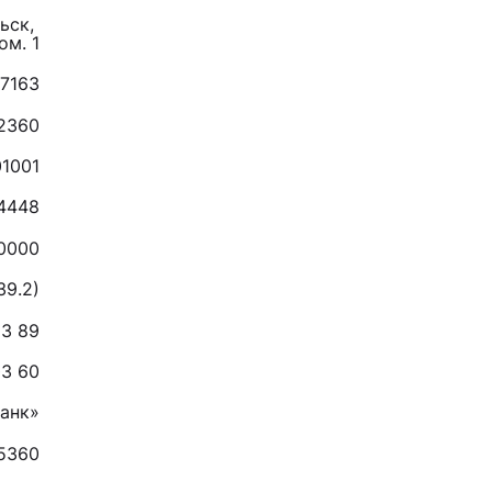
ск, 

ом. 1
7163
2360
1001
4448
0000
39.2)
13 89
03 60
анк»
5360