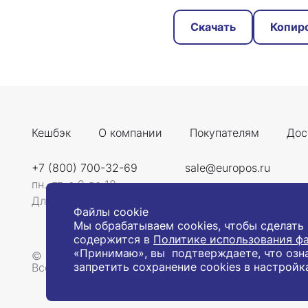
Скачать
Копир
Кешбэк
О компании
Покупателям
Дос
+7 (800) 700-32-69
sale@europos.ru
пн.-пт. с 9 до 18
Для звонков со всей России
Файлы cookie
Мы обрабатываем cookies, чтобы сделать
содержится в
Политике использования фа
«Принимаю», вы подтверждаете, что озн
© 2008-2026, Компания «Европос Групп». Все пр
запретить сохранение cookies в настройк
Все товары предназначены для продажи юридиче