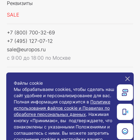
Реквизиты
SALE
+7 (800) 700-32-69
+7 (495) 127-07-12
sale@europos.ru
с 9:00 до 18:00 по Москве
Мы в соцсетях
Файлы cookie
Мы обрабатываем cookies, чтобы сделать наш
сайт удобнее и персонализированее для вас.
Полная информация содержится в
Политике
использования файлов cookie и Правилах по
Связаться с нами
обработке персональных данных
. Нажимая
кнопку «Принимаю», вы подтверждаете, что
ознакомлены с указанными Положениями и
соглашаетесь с ними. Вы можете запретить
© 2008-2026, Компания «Европос Групп». Все
сохранение cookies в настройках вашего