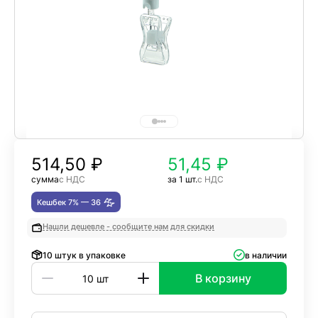
514,50
₽
51,45 ₽
сумма
с НДС
за 1 шт.
с НДС
Кешбек 7% —
36
Нашли дешевле - сообщите нам для скидки
10 штук в упаковке
в наличии
В корзину