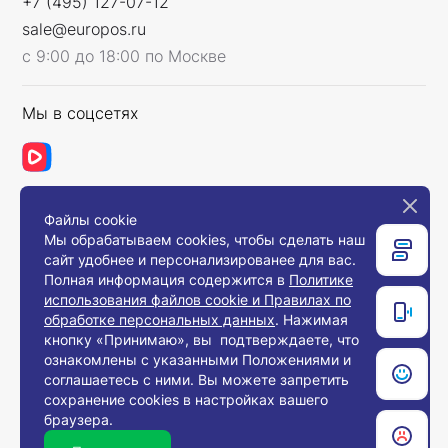
+7 (495) 127-07-12
sale@europos.ru
с 9:00 до 18:00 по Москве
Мы в соцсетях
Файлы cookie
Связаться с нами
Мы обрабатываем cookies, чтобы сделать наш
сайт удобнее и персонализированее для вас.
Полная информация содержится в
Политике
использования файлов cookie и Правилах по
© 2008-2026, Компания «Европос Групп». Все
обработке персональных данных
. Нажимая
права защищены.
кнопку «Принимаю», вы подтверждаете, что
Все товары предназначены для продажи
ознакомлены с указанными Положениями и
юридическим лицам и индивидуальным
предпринимателям с целью использования в
соглашаетесь с ними. Вы можете запретить
хозяйственной деятельности.
сохранение cookies в настройках вашего
браузера.