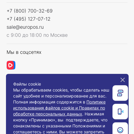
+7 (800) 700-32-69
+7 (495) 127-07-12
sale@europos.ru
с 9:00 до 18:00 по Москве
Мы в соцсетях
Файлы cookie
Связаться с нами
Мы обрабатываем cookies, чтобы сделать наш
сайт удобнее и персонализированее для вас.
Полная информация содержится в
Политике
использования файлов cookie и Правилах по
© 2008-2026, Компания «Европос Групп». Все
обработке персональных данных
. Нажимая
права защищены.
кнопку «Принимаю», вы подтверждаете, что
Все товары предназначены для продажи
ознакомлены с указанными Положениями и
юридическим лицам и индивидуальным
предпринимателям с целью использования в
соглашаетесь с ними. Вы можете запретить