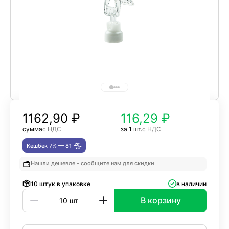
1162,90
₽
116,29 ₽
сумма
с НДС
за 1 шт.
с НДС
Кешбек 7% —
81
Нашли дешевле - сообщите нам для скидки
10 штук в упаковке
в наличии
В корзину