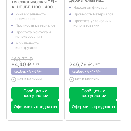
держателем на
телескопическая TEL-
проволочную корзину
ALUTUBE 1100-1400
Надежная фиксация
CROCS-FIX-T, цвет
мм (без анодирования)
Универсальность
Прочность материалов
серый
применения
Простота установки и
Прочность материалов
использования
Простота монтажа и
использования
Мобильность
конструкции
168,79 ₽
84,40 ₽
246,76 ₽
/ шт.
/ шт.
Кешбек 7%
6
Кешбек 7%
17
нет в наличии
нет в наличии
Сообщить о
Сообщить о
поступлении
поступлении
Оформить предзаказ
Оформить предзаказ