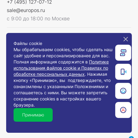
+7 (495) 127-07-12
sale@europos.ru
с 9:00 до 18:00 по Москве
Мы в соцсетях
Файлы cookie
Мы обрабатываем cookies, чтобы сделать наш
сайт удобнее и персонализированее для вас.
Полная информация содержится в
Политике
использования файлов cookie и Правилах по
Связаться с нами
обработке персональных данных
. Нажимая
кнопку «Принимаю», вы подтверждаете, что
ознакомлены с указанными Положениями и
соглашаетесь с ними. Вы можете запретить
© 2008-2026, Компания «Европос Групп». Все
сохранение cookies в настройках вашего
права защищены.
браузера.
Все товары предназначены для продажи
юридическим лицам и индивидуальным
Принимаю
предпринимателям с целью использования в
хозяйственной деятельности.