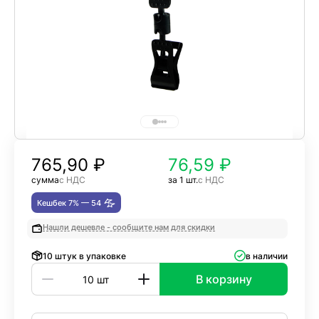
765,90
₽
76,59 ₽
сумма
с НДС
за 1 шт.
с НДС
Кешбек 7% —
54
Нашли дешевле - сообщите нам для скидки
10 штук в упаковке
в наличии
В корзину