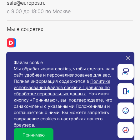
sale@europos.ru
с 9:00 до 18:00 по Москве
Мы в соцсетях
Файлы cookie
Связаться с нами
Мы обрабатываем cookies, чтобы сделать наш
сайт удобнее и персонализированее для вас.
Полная информация содержится в
Политике
использования файлов cookie и Правилах по
© 2008-2026, Компания «Европос Групп». Все
обработке персональных данных
. Нажимая
права защищены.
кнопку «Принимаю», вы подтверждаете, что
Все товары предназначены для продажи
ознакомлены с указанными Положениями и
юридическим лицам и индивидуальным
предпринимателям с целью использования в
соглашаетесь с ними. Вы можете запретить
хозяйственной деятельности.
сохранение cookies в настройках вашего
браузера.
Принимаю