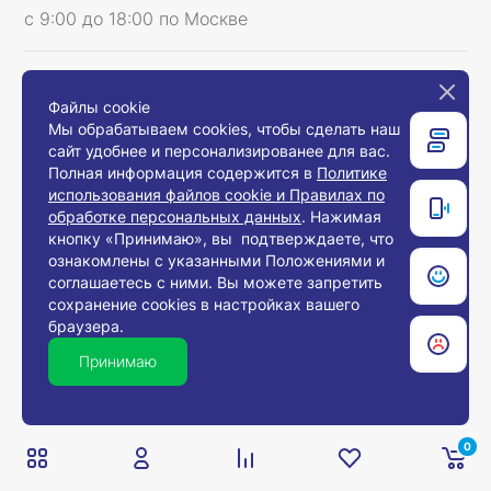
с 9:00 до 18:00 по Москве
Мы в соцсетях
Файлы cookie
Мы обрабатываем cookies, чтобы сделать наш
сайт удобнее и персонализированее для вас.
Полная информация содержится в
Политике
использования файлов cookie и Правилах по
Связаться с нами
обработке персональных данных
. Нажимая
кнопку «Принимаю», вы подтверждаете, что
ознакомлены с указанными Положениями и
соглашаетесь с ними. Вы можете запретить
© 2008-2026, Компания «Европос Групп». Все
сохранение cookies в настройках вашего
права защищены.
браузера.
Все товары предназначены для продажи
юридическим лицам и индивидуальным
Принимаю
предпринимателям с целью использования в
хозяйственной деятельности.
0