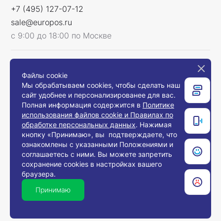
+7 (495) 127-07-12
sale@europos.ru
с 9:00 до 18:00 по Москве
Мы в соцсетях
Файлы cookie
Мы обрабатываем cookies, чтобы сделать наш
сайт удобнее и персонализированее для вас.
Полная информация содержится в
Политике
использования файлов cookie и Правилах по
Связаться с нами
обработке персональных данных
. Нажимая
кнопку «Принимаю», вы подтверждаете, что
ознакомлены с указанными Положениями и
соглашаетесь с ними. Вы можете запретить
© 2008-2026, Компания «Европос Групп». Все
сохранение cookies в настройках вашего
права защищены.
браузера.
Все товары предназначены для продажи
юридическим лицам и индивидуальным
Принимаю
предпринимателям с целью использования в
хозяйственной деятельности.