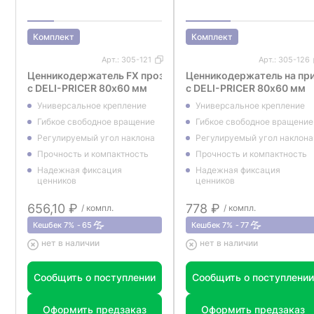
Комплект
Комплект
Арт.:
305-121
Арт.:
305-126
Ценникодержатель FX прозрачный
Ценникодержатель на пр
с DELI-PRICER 80х60 мм
с DELI-PRICER 80х60 мм
Универсальное крепление
Универсальное крепление
Гибкое свободное вращение
Гибкое свободное вращение
Регулируемый угол наклона
Регулируемый угол наклона
Прочность и компактность
Прочность и компактность
Надежная фиксация
Надежная фиксация
ценников
ценников
656,10 ₽
778 ₽
/ компл.
/ компл.
Кешбек 7%
65
Кешбек 7%
77
нет в наличии
нет в наличии
Сообщить о поступлении
Сообщить о поступлении
Оформить предзаказ
Оформить предзаказ