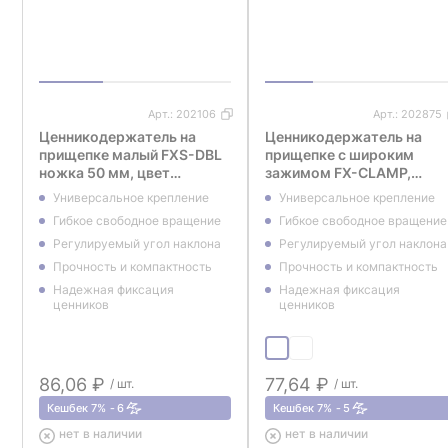
Арт.:
202106
Арт.:
202875
Ценникодержатель на
Ценникодержатель на
прищепке малый FXS-DBL
прищепке с широким
ножка 50 мм, цвет
зажимом FX-CLAMP,
прозрачный
ножка 100 мм, цвет
Универсальное крепление
Универсальное крепление
черный
Гибкое свободное вращение
Гибкое свободное вращение
Регулируемый угол наклона
Регулируемый угол наклона
Прочность и компактность
Прочность и компактность
Надежная фиксация
Надежная фиксация
ценников
ценников
86,06 ₽
77,64 ₽
/ шт.
/ шт.
Кешбек 7%
6
Кешбек 7%
5
нет в наличии
нет в наличии