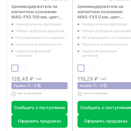
Ценникодержатель на
Ценникодержатель на
магнитном основании
магнитном основании
MAG-FXS 100 мм, цвет
MAG-FXS 0 мм, цвет
черный
черный
Универсальное крепление
Универсальное крепление
Гибкое свободное вращение
Гибкое свободное вращение
Регулируемый угол наклона
Регулируемый угол наклона
Прочность и компактность
Прочность и компактность
Надежная фиксация
Надежная фиксация
ценников
ценников
128,48 ₽
116,29 ₽
/ шт.
/ шт.
Кешбек 7%
9
Кешбек 7%
8
нет в наличии
нет в наличии
Сообщить о поступлении
Сообщить о поступлении
Оформить предзаказ
Оформить предзаказ