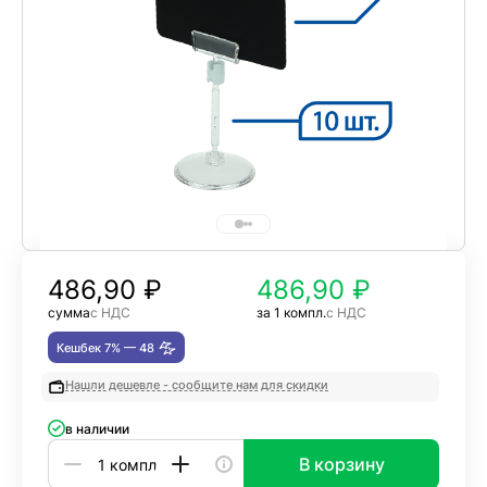
486,90
₽
486,90 ₽
сумма
с НДС
за 1 компл.
с НДС
Кешбек 7% —
48
Нашли дешевле - сообщите нам для скидки
в наличии
В корзину