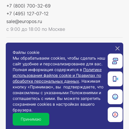
+7 (800) 700-32-69
+7 (495) 127-07-12
sale@europos.ru
с 9:00 до 18:00 по Москве
Мы в соцсетях
Файлы cookie
Мы обрабатываем cookies, чтобы сделать наш
сайт удобнее и персонализированее для вас.
Полная информация содержится в
Политике
использования файлов cookie и Правилах по
Связаться с нами
обработке персональных данных
. Нажимая
кнопку «Принимаю», вы подтверждаете, что
ознакомлены с указанными Положениями и
соглашаетесь с ними. Вы можете запретить
© 2008-2026, Компания «Европос Групп». Все
сохранение cookies в настройках вашего
права защищены.
браузера.
Все товары предназначены для продажи
юридическим лицам и индивидуальным
Принимаю
предпринимателям с целью использования в
хозяйственной деятельности.