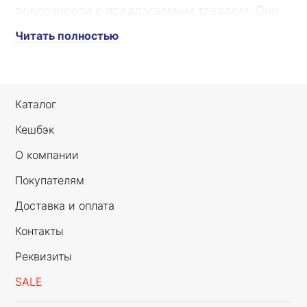
поверхности с предлагаемым товаром. Они
обеспечивают ценникам надежную защиту от
Читать полностью
внешних воздействий, загрязнений,
механических повреждений и придают им
более эстетичный вид.
Каталог
Кешбэк
О компании
Покупателям
Доставка и оплата
Контакты
Реквизиты
SALE