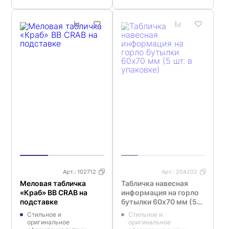
Арт.:
102712
Арт.:
204202
Меловая табличка
Табличка навесная
«Краб» BB CRAB на
информация на горло
подставке
бутылки 60х70 мм (5
шт. в упаковке)
Стильное и
Стильное и
оригинальное
оригинальное