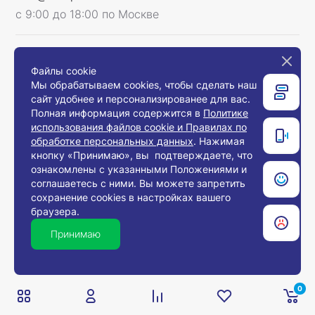
с 9:00 до 18:00 по Москве
Мы в соцсетях
Файлы cookie
Мы обрабатываем cookies, чтобы сделать наш
сайт удобнее и персонализированее для вас.
Полная информация содержится в
Политике
использования файлов cookie и Правилах по
Связаться с нами
обработке персональных данных
. Нажимая
кнопку «Принимаю», вы подтверждаете, что
ознакомлены с указанными Положениями и
соглашаетесь с ними. Вы можете запретить
© 2008-2026, Компания «Европос Групп». Все
сохранение cookies в настройках вашего
права защищены.
браузера.
Все товары предназначены для продажи
юридическим лицам и индивидуальным
Принимаю
предпринимателям с целью использования в
хозяйственной деятельности.
0