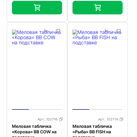
Арт.:
102716
Арт.:
102714
Меловая табличка
Меловая табличка
«Корова» BB COW на
«Рыба» BB FISH на