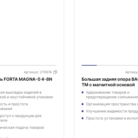
Артикул:
270674
Артику
ль FORTA MAGNA-0 4-8N
Большая задняя опора BA
TM с магнитной основой
ая выкладка изделий в
Удерживание товаров и
вой и неустойчивой упаковке
предотвращение скатывания
сть и простота
Организация пространства н
ования
Улучшение видимости проду
доступ к продукции для
Простота установки и испол
теля
ическая подача товаров