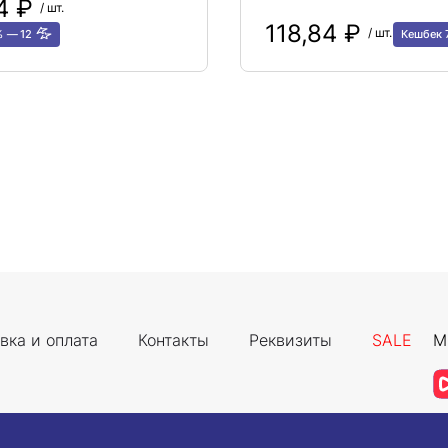
64 ₽
/ шт.
118,84 ₽
/ шт.
%
12
Кешбек
вка и оплата
Контакты
Реквизиты
SALE
М