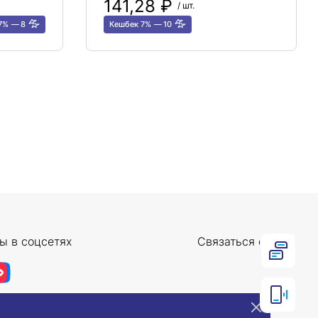
141,28 ₽
/ шт.
 7%
8
Кешбек 7%
10
ы в соцсетях
Связаться с нами