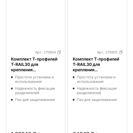
Арт.:
270904
Арт.:
270905
Комплект Т-профилей
Комплект Т-профилей
T-RAIL30 для
T-RAIL30 для
крепления
крепления
разделителей, длина
разделителей, длина
Простота установки и
Простота установки и
333 мм с магнитным
333 мм
использования
использования
скотчем
Надежность фиксации
Надежность фиксации
разделителей
разделителей
Паз для защелкивания
Паз для защелкивания