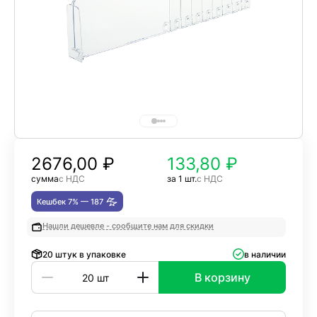
2676,00
₽
133,80 ₽
сумма
с НДС
за 1 шт.
с НДС
Кешбек 7% —
187
Нашли дешевле - сообщите нам для скидки
20 штук в упаковке
в наличии
В корзину