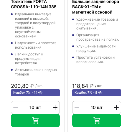
Толкатель FORTA
Большая задняя опора
GROSSA-1 10-14N 385
BACK-XL-TM с
магнитной основой
Идеальная выкладка
изделий в высокой,
Удерживание товаров и
твердой и полутвердой
предотвращение
упаковке с
скатывания.
неустойчивым
Организация
основанием
пространства на полках.
Надежность и простота
Улучшение видимости
использования
продукции.
Легкий доступ к
Простота установки и
продукции для
использования.
потребителя
Автоматическая подача
товаров
200,80 ₽
118,84 ₽
/ шт.
/ шт.
Кешбек 7%
14
Кешбек 7%
8