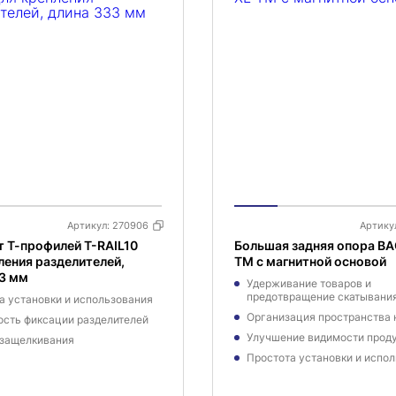
Артикул:
270906
Артику
 Т-профилей T-RAIL10
Большая задняя опора BA
ления разделителей,
TM с магнитной основой
3 мм
Удерживание товаров и
предотвращение скатывания
а установки и использования
Организация пространства н
сть фиксации разделителей
Улучшение видимости проду
 защелкивания
Простота установки и испол