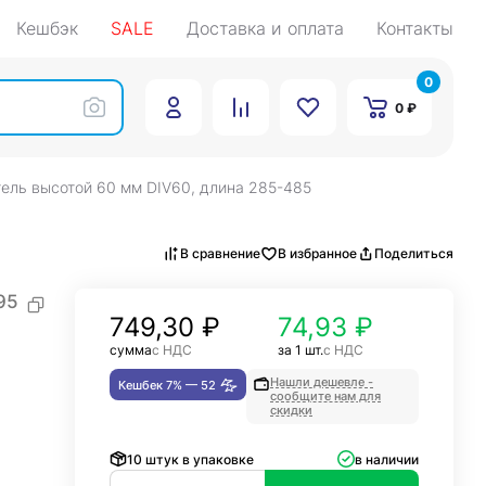
Кешбэк
SALE
Доставка и оплата
Контакты
0
0 ₽
ель высотой 60 мм DIV60, длина 285-485
В сравнение
В избранное
Поделиться
95
749,30
₽
74,93 ₽
сумма
с НДС
за 1 шт.
с НДС
Нашли дешевле -
Кешбек 7% —
52
сообщите нам для
скидки
10 штук в упаковке
в наличии