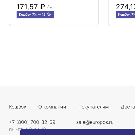
171,57 ₽
274,
/ шт.
Кешбек 7%
12
Кешбек 7
Кешбэк
О компании
Покупателям
Доста
+7 (800) 700-32-69
sale@europos.ru
пн.-пт. с 9 до 18