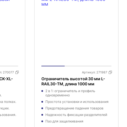
л:
270077
Артикул:
271987
CK-XL-
Ограничитель высотой 30 мм L-
RAIL30-TM, длина 1000 мм
2 в 1: ограничитель и профиль
.
одновременно
а полках.
Простота установки и использования
кции.
Предотвращение падения товаров
ьзования.
Надежность фиксации разделителей
Паз для защелкивания