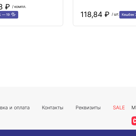
13 ₽
/ компл.
118,84 ₽
/ шт.
%
19
Кешбек
вка и оплата
Контакты
Реквизиты
SALE
М