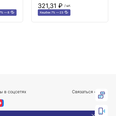
321,31 ₽
/ шт.
 7%
8
Кешбек 7%
23
ы в соцсетях
Связаться с нами