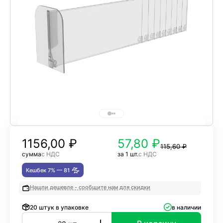
1156,00
₽
57,80 ₽
115,60 ₽
сумма
с НДС
за 1 шт.
с НДС
Кешбек 7% —
81
Нашли дешевле - сообщите нам для скидки
20 штук в упаковке
в наличии