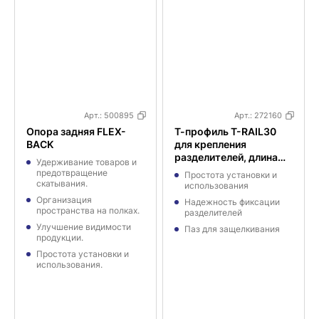
Арт.:
500895
Арт.:
272160
Опора задняя FLEX-
Т-профиль T-RAIL30
BACK
для крепления
разделителей, длина
Удерживание товаров и
1330 мм с магнитным
предотвращение
Простота установки и
скотчем
скатывания.
использования
Организация
Надежность фиксации
пространства на полках.
разделителей
Улучшение видимости
Паз для защелкивания
продукции.
Простота установки и
использования.