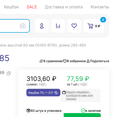
Кешбэк
SALE
Доставка и оплата
Контакты
0
0 ₽
ель высотой 60 мм DIV60-BT60, длина 285-485
485
В сравнение
В избранное
Поделиться
99
3103,60
₽
77,59 ₽
сумма
с НДС
за 1 шт.
с НДС
Нашли дешевле -
Кешбек 7% —
217
сообщите нам для
скидки
40 штук в упаковке
в наличии