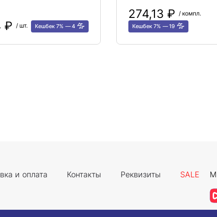
274,13 ₽
/ компл.
4 ₽
/ шт.
Кешбек 7%
4
Кешбек 7%
19
вка и оплата
Контакты
Реквизиты
SALE
М