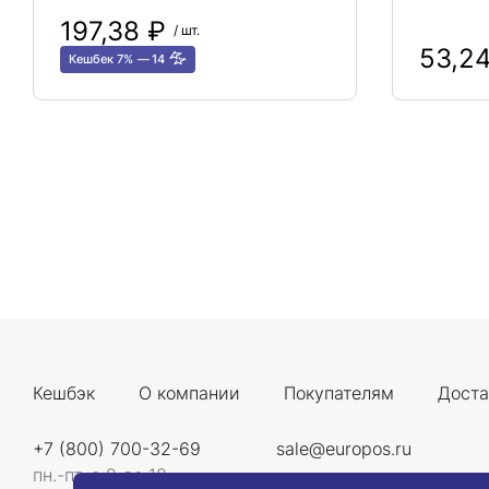
197,38 ₽
/ шт.
53,2
Кешбек 7%
14
Кешбэк
О компании
Покупателям
Доста
+7 (800) 700-32-69
sale@europos.ru
пн.-пт. с 9 до 18