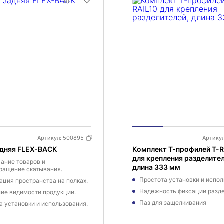
Артикул:
500895
Артику
адняя FLEX-BACK
Комплект Т-профилей T-R
для крепления разделител
ание товаров и
длина 333 мм
ращение скатывания.
Простота установки и испо
ация пространства на полках.
Надежность фиксации разд
ие видимости продукции.
Паз для защелкивания
а установки и использования.