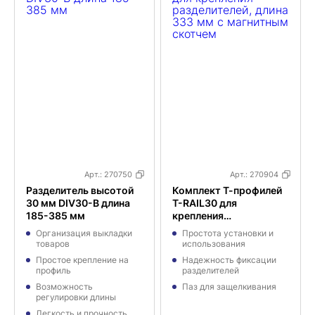
Арт.:
270750
Арт.:
270904
Разделитель высотой
Комплект Т-профилей
30 мм DIV30-B длина
T-RAIL30 для
185-385 мм
крепления
разделителей, длина
Организация выкладки
Простота установки и
333 мм с магнитным
товаров
использования
скотчем
Простое крепление на
Надежность фиксации
профиль
разделителей
Возможность
Паз для защелкивания
регулировки длины
Легкость и прочность