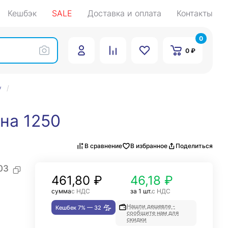
Кешбэк
SALE
Доставка и оплата
Контакты
0
0 ₽
у
на 1250
В сравнение
В избранное
Поделиться
03
461,80
₽
46,18 ₽
сумма
с НДС
за 1 шт.
с НДС
Нашли дешевле -
Кешбек 7% —
32
сообщите нам для
скидки