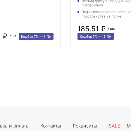
Легкий доступ к продукции 
потребителя
Эффективное использовани
пространства на полке
185,51 ₽
/ шт.
6 ₽
/ шт.
Кешбек 7%
4
Кешбек 7%
13
вка и оплата
Контакты
Реквизиты
SALE
М