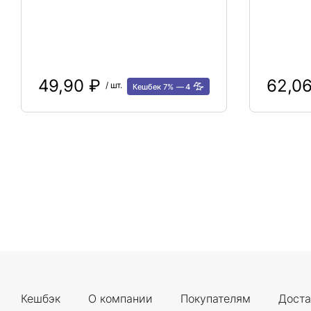
49,90 ₽
62,0
/ шт.
Кешбек 7%
4
Кешбэк
О компании
Покупателям
Доста