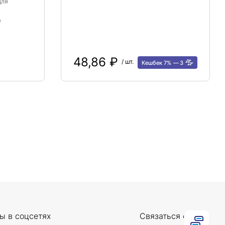
для
е
48,86 ₽
/ шт.
Кешбек 7%
3
ы в соцсетях
Связаться с нами