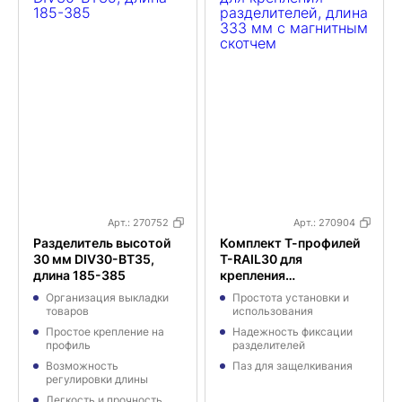
Арт.:
270752
Арт.:
270904
Разделитель высотой
Комплект Т-профилей
30 мм DIV30-BT35,
T-RAIL30 для
длина 185-385
крепления
разделителей, длина
Организация выкладки
Простота установки и
333 мм с магнитным
товаров
использования
скотчем
Простое крепление на
Надежность фиксации
профиль
разделителей
Возможность
Паз для защелкивания
регулировки длины
Легкость и прочность