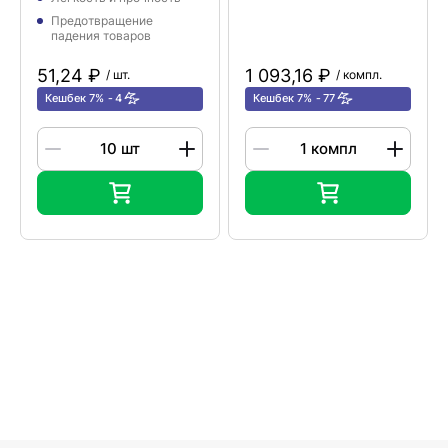
Предотвращение
падения товаров
51,24 ₽
1 093,16 ₽
/ шт.
/ компл.
Кешбек 7%
4
Кешбек 7%
77