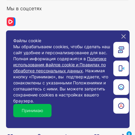
Мы в соцсетях
Файлы cookie
Связаться с нами
Мы обрабатываем cookies, чтобы сделать наш
сайт удобнее и персонализированее для вас.
Полная информация содержится в
Политике
использования файлов cookie и Правилах по
© 2008-2026, Компания «Европос Групп». Все
обработке персональных данных
. Нажимая
права защищены.
кнопку «Принимаю», вы подтверждаете, что
Все товары предназначены для продажи
ознакомлены с указанными Положениями и
юридическим лицам и индивидуальным
предпринимателям с целью использования в
соглашаетесь с ними. Вы можете запретить
хозяйственной деятельности.
сохранение cookies в настройках вашего
браузера.
Принимаю
0