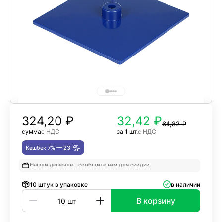
324,20
₽
32,42 ₽
64,82 ₽
сумма
с НДС
за 1 шт.
с НДС
Кешбек 7% —
23
Нашли дешевле - сообщите нам для скидки
10 штук в упаковке
в наличии
В корзину