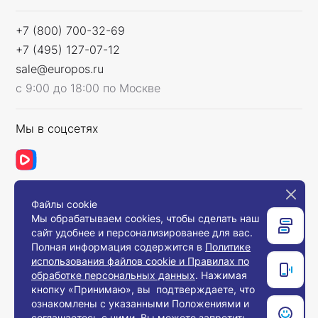
+7 (800) 700-32-69
+7 (495) 127-07-12
sale@europos.ru
с 9:00 до 18:00 по Москве
Мы в соцсетях
Файлы cookie
Связаться с нами
Мы обрабатываем cookies, чтобы сделать наш
сайт удобнее и персонализированее для вас.
Полная информация содержится в
Политике
использования файлов cookie и Правилах по
© 2008-2026, Компания «Европос Групп». Все
обработке персональных данных
. Нажимая
права защищены.
кнопку «Принимаю», вы подтверждаете, что
Все товары предназначены для продажи
ознакомлены с указанными Положениями и
юридическим лицам и индивидуальным
предпринимателям с целью использования в
соглашаетесь с ними. Вы можете запретить