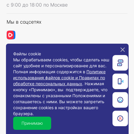
с 9:00 до 18:00 по Москве
Мы в соцсетях
Файлы cookie
Связаться с нами
Мы обрабатываем cookies, чтобы сделать наш
сайт удобнее и персонализированее для вас.
Полная информация содержится в
Политике
использования файлов cookie и Правилах по
© 2008-2026, Компания «Европос Групп». Все
обработке персональных данных
. Нажимая
права защищены.
кнопку «Принимаю», вы подтверждаете, что
Все товары предназначены для продажи
ознакомлены с указанными Положениями и
юридическим лицам и индивидуальным
предпринимателям с целью использования в
соглашаетесь с ними. Вы можете запретить
хозяйственной деятельности.
сохранение cookies в настройках вашего
браузера.
Принимаю