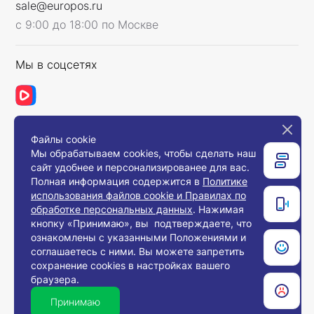
sale@europos.ru
с 9:00 до 18:00 по Москве
Мы в соцсетях
Файлы cookie
Связаться с нами
Мы обрабатываем cookies, чтобы сделать наш
сайт удобнее и персонализированее для вас.
Полная информация содержится в
Политике
использования файлов cookie и Правилах по
© 2008-2026, Компания «Европос Групп». Все
обработке персональных данных
. Нажимая
права защищены.
кнопку «Принимаю», вы подтверждаете, что
Все товары предназначены для продажи
ознакомлены с указанными Положениями и
юридическим лицам и индивидуальным
предпринимателям с целью использования в
соглашаетесь с ними. Вы можете запретить
хозяйственной деятельности.
сохранение cookies в настройках вашего
браузера.
Принимаю