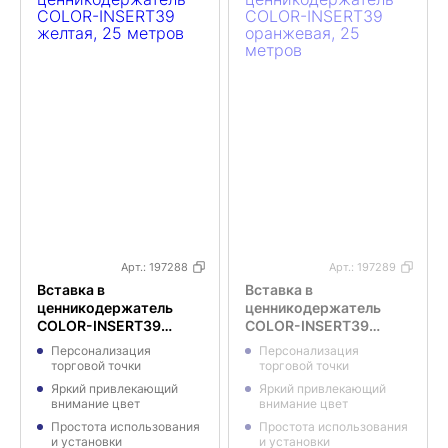
Арт.:
197288
Арт.:
197289
Вставка в
Вставка в
ценникодержатель
ценникодержатель
COLOR-INSERT39
COLOR-INSERT39
желтая, 25 метров
оранжевая, 25 метров
Персонализация
Персонализация
торговой точки
торговой точки
Яркий привлекающий
Яркий привлекающий
внимание цвет
внимание цвет
Простота использования
Простота использования
и установки
и установки