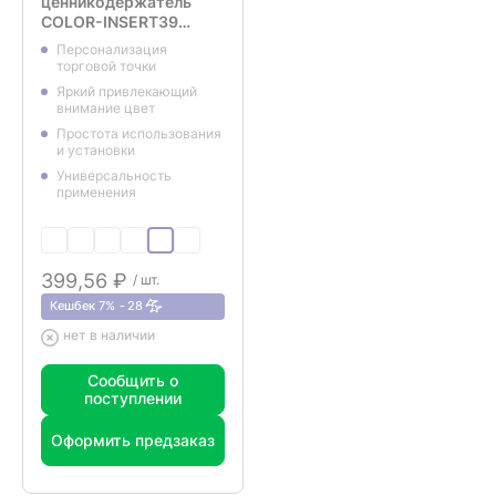
ценникодержатель
COLOR-INSERT39
оранжевая, 25 метров
Персонализация
торговой точки
Яркий привлекающий
внимание цвет
Простота использования
и установки
Универсальность
применения
399,56 ₽
/ шт.
Кешбек 7%
28
нет в наличии
Сообщить о
поступлении
Оформить предзаказ