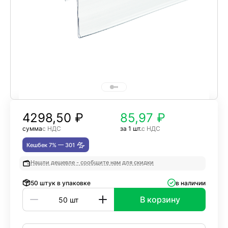
4298,50
₽
85,97 ₽
сумма
с НДС
за 1 шт.
с НДС
Кешбек 7% —
301
Нашли дешевле - сообщите нам для скидки
50 штук в упаковке
в наличии
В корзину