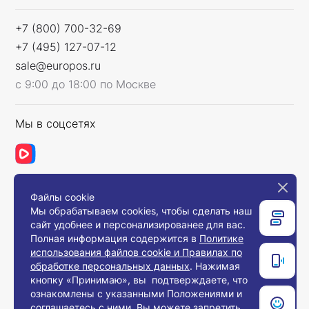
+7 (800) 700-32-69
+7 (495) 127-07-12
sale@europos.ru
с 9:00 до 18:00 по Москве
Мы в соцсетях
Файлы cookie
Связаться с нами
Мы обрабатываем cookies, чтобы сделать наш
сайт удобнее и персонализированее для вас.
Полная информация содержится в
Политике
использования файлов cookie и Правилах по
© 2008-2026, Компания «Европос Групп». Все
обработке персональных данных
. Нажимая
права защищены.
кнопку «Принимаю», вы подтверждаете, что
Все товары предназначены для продажи
ознакомлены с указанными Положениями и
юридическим лицам и индивидуальным
предпринимателям с целью использования в
соглашаетесь с ними. Вы можете запретить