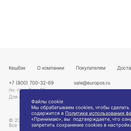
Кешбэк
О компании
Покупателям
Доста
+7 (800) 700-32-69
sale@europos.ru
пн.-пт. с 9 до 18
Для звонков со всей России
Файлы cookie
Мы обрабатываем cookies, чтобы сделать
содержится в
Политике использования фа
«Принимаю», вы подтверждаете, что озн
© 2008-2026, Компания «Европос Групп». Все прав
запретить сохранение cookies в настройк
Все товары предназначены для продажи юридическ