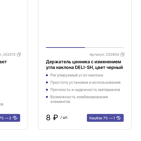
л:
202013
Артикул:
202804
вет
Держатель ценника с изменением
угла наклона DELI-SH, цвет черный
Регулируемый угол наклона
Простота установки и использования
Прочность и надежность материалов
Возможность комбинирования
элементов
ов
8 ₽
/ шт.
 7%
2
Кешбек 7%
1