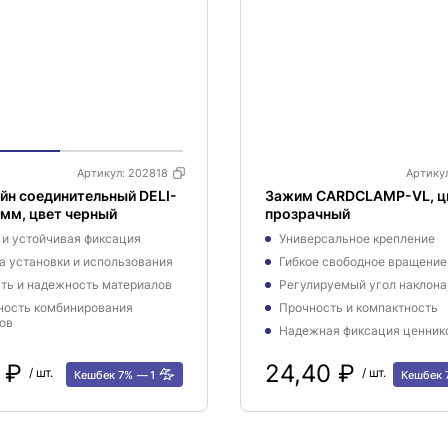
Артикул:
202818
Артику
йн соединительный DELI-
Зажим CARDCLAMP-VL, ц
мм, цвет черный
прозрачный
 и устойчивая фиксация
Универсальное крепление
а установки и использования
Гибкое свободное вращение
ть и надежность материалов
Регулируемый угол наклона
ость комбинирования
Прочность и компактность
ов
Надежная фиксация ценник
5 ₽
24,40 ₽
/ шт.
/ шт.
Кешбек 7%
1
Кешбек