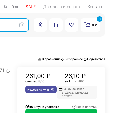
Кешбэк
SALE
Доставка и оплата
Контакты
0
0 ₽
В сравнение
В избранное
Поделиться
71
261,00
₽
26,10 ₽
сумма
с НДС
за 1 шт.
с НДС
Нашли дешевле -
Кешбек 7% —
18
сообщите нам для
скидки
10 штук в упаковке
нет в наличии