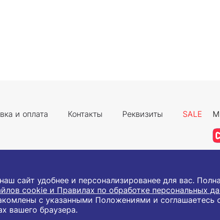
вка и оплата
Контакты
Реквизиты
SALE
М
 наш сайт удобнее и персонализированее для вас. Пол
йлов cookie и Правилах по обработке персональных д
акомлены с указанными Положениями и соглашаетесь 
а защищены.
ах вашего браузера.
им лицам и индивидуальным предпринимателям с целью