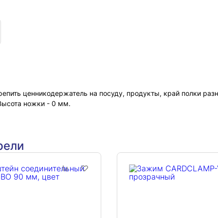
епить ценникодержатель на посуду, продукты, край полки раз
Высота ножки - 0 мм.
рели