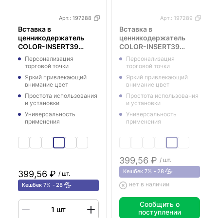
Арт.:
197288
Арт.:
197289
Вставка в
Вставка в
ценникодержатель
ценникодержатель
COLOR-INSERT39
COLOR-INSERT39
желтая, 25 метров
оранжевая, 25 метров
Персонализация
Персонализация
торговой точки
торговой точки
Яркий привлекающий
Яркий привлекающий
внимание цвет
внимание цвет
Простота использования
Простота использования
и установки
и установки
Универсальность
Универсальность
применения
применения
399,56 ₽
/ шт.
Кешбек 7%
28
399,56 ₽
/ шт.
нет в наличии
Кешбек 7%
28
Сообщить о
поступлении