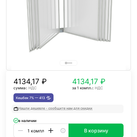
4134,17
₽
4134,17 ₽
сумма
с НДС
за 1 компл.
с НДС
Кешбек 7% —
413
Нашли дешевле - сообщите нам для скидки
в наличии
В корзину