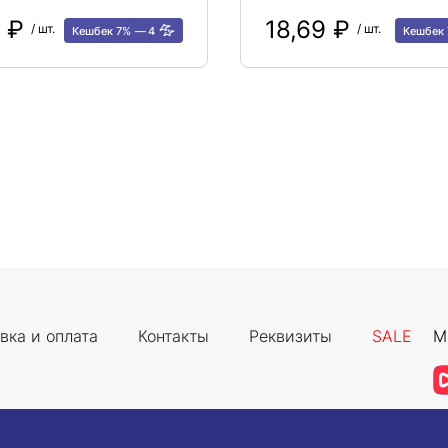
7 ₽
18,69 ₽
/ шт.
/ шт.
Кешбек 7%
4
Кешбек
вка и оплата
Контакты
Реквизиты
SALE
М