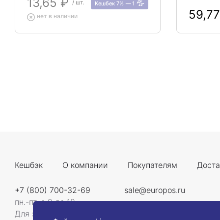
13,65 ₽
/ шт.
Кешбек 7%
1
59,7
нет в наличии
Кешбэк
О компании
Покупателям
Доста
+7 (800) 700-32-69
sale@europos.ru
пн.-пт. с 9 до 18
Для звонков со всей России