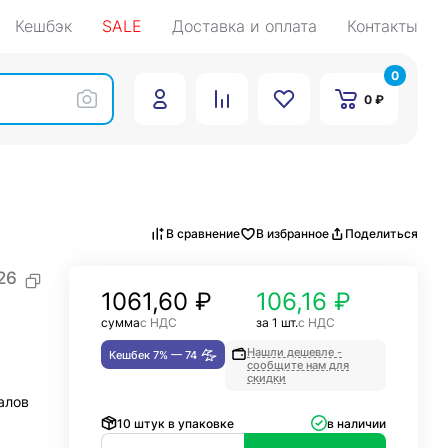
Кешбэк
SALE
Доставка и оплата
Контакты
0
0 ₽
В сравнение
В избранное
Поделиться
26
1061,60
₽
106,16 ₽
сумма
с НДС
за 1 шт.
с НДС
Нашли дешевле -
Кешбек 7% —
74
сообщите нам для
скидки
алов
10 штук в упаковке
в наличии