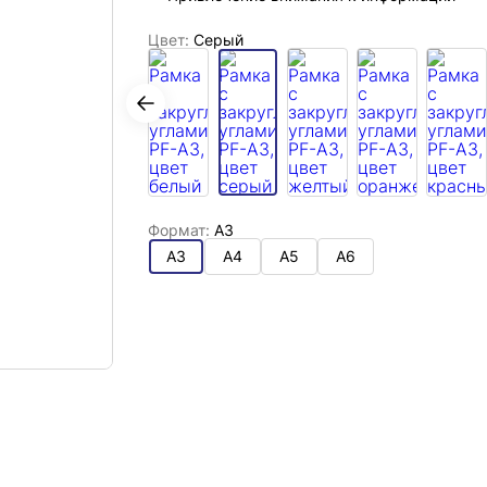
Цвет:
Серый
Формат:
А3
А3
А4
А5
А6