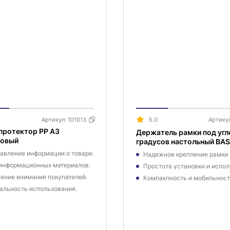
Артикул:
101013
5.0
Артику
протектор PP A3
Держатель рамки под угл
ковый
градусов настольный BA
авление информации о товаре.
Надежное крепление рамки
информационных материалов.
Простота установки и испо
ение внимания покупателей.
Компакnность и мобильнос
альность использования.