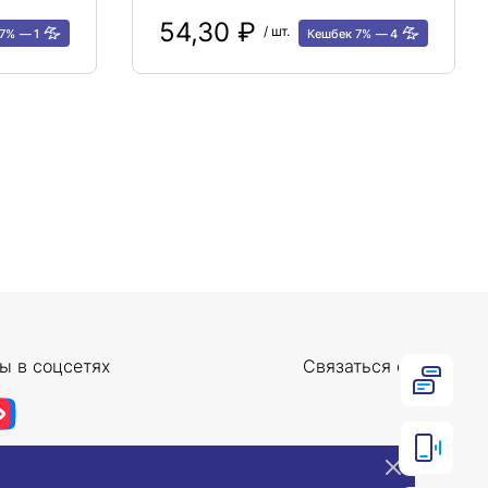
54,30 ₽
/ шт.
 7%
1
Кешбек 7%
4
ы в соцсетях
Связаться с нами