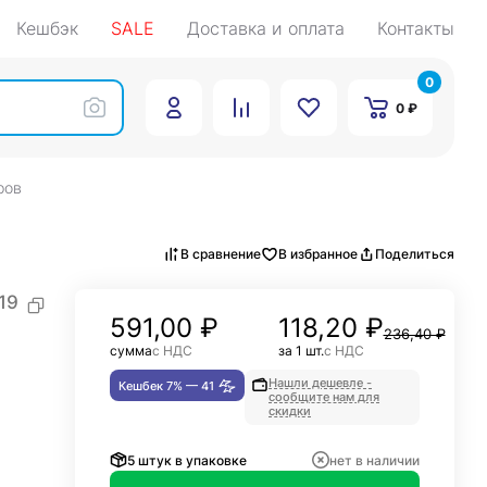
Кешбэк
SALE
Доставка и оплата
Контакты
0
0 ₽
ров
В сравнение
В избранное
Поделиться
19
591,00
₽
118,20 ₽
236,40 ₽
сумма
с НДС
за 1 шт.
с НДС
Нашли дешевле -
Кешбек 7% —
41
сообщите нам для
скидки
5 штук в упаковке
нет в наличии