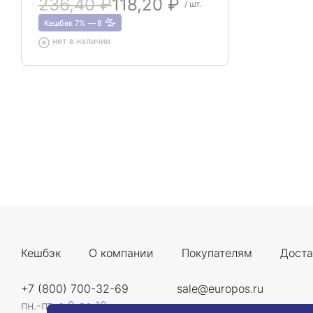
236,40 ₽
118,20 ₽
/ шт.
Кешбек 7%
8
нет в наличии
Кешбэк
О компании
Покупателям
Доста
+7 (800) 700-32-69
sale@europos.ru
пн.-пт. с 9 до 18