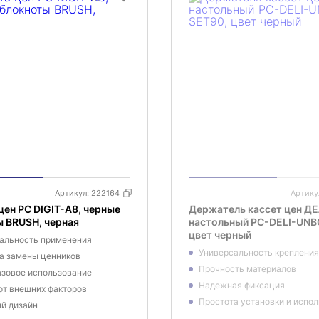
Артикул:
222164
Артику
цен PC DIGIT-A8, черные
Держатель кассет цен Д
 BRUSH, черная
настольный PC-DELI-UNB
цвет черный
альность применения
Универсальность крепления
а замены ценников
Прочность материалов
зовое использование
Надежная фиксация
от внешних факторов
Простота установки и испо
й дизайн