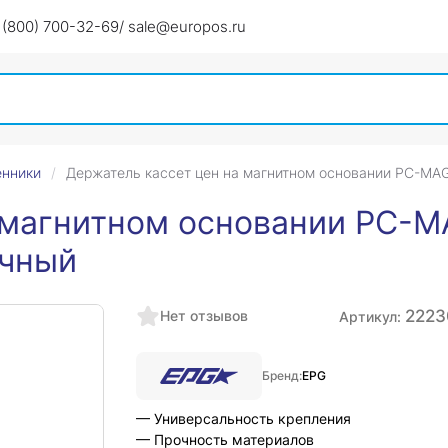
 (800) 700-32-69
/ sale@europos.ru
енники
Держатель кассет цен на магнитном основании PC-MAG
 магнитном основании PC-M
ачный
2223
Нет отзывов
Артикул:
Бренд:
EPG
— Универсальность крепления
— Прочность материалов