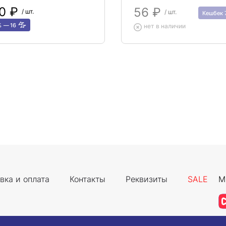
10 ₽
56 ₽
/ шт.
/ шт.
Кешбек
%
16
нет в наличии
вка и оплата
Контакты
Реквизиты
SALE
М