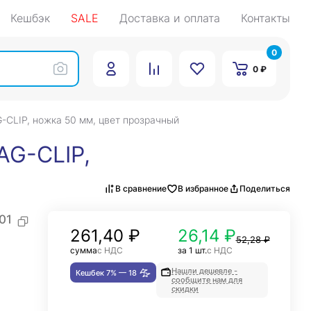
Кешбэк
SALE
Доставка и оплата
Контакты
0
0 ₽
-CLIP, ножка 50 мм, цвет прозрачный
AG-CLIP,
В сравнение
В избранное
Поделиться
01
261,40
₽
26,14 ₽
52,28 ₽
сумма
с НДС
за 1 шт.
с НДС
Нашли дешевле -
Кешбек 7% —
18
сообщите нам для
скидки