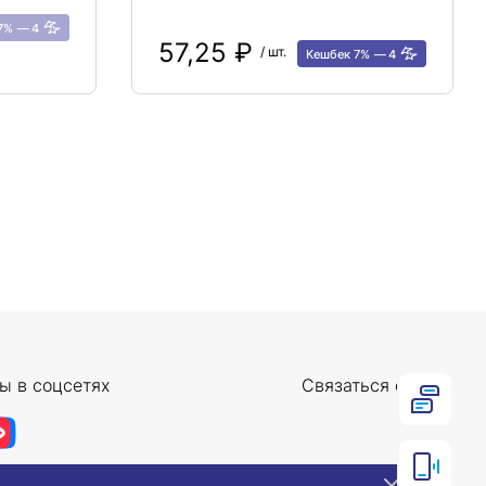
 7%
4
57,25 ₽
/ шт.
Кешбек 7%
4
ы в соцсетях
Связаться с нами