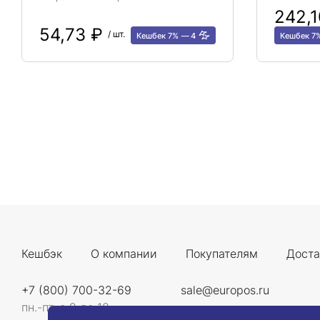
242,
54,73 ₽
/ шт.
Кешбек 7%
4
Кешбек 7
Кешбэк
О компании
Покупателям
Доста
+7 (800) 700-32-69
sale@europos.ru
пн.-пт. с 9 до 18