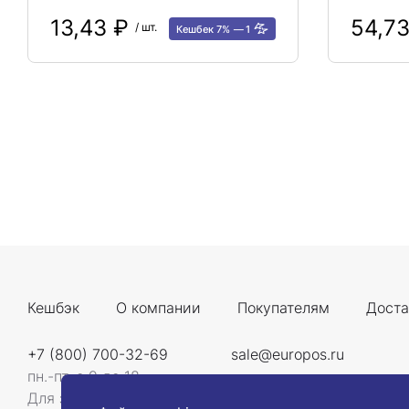
13,43 ₽
54,7
/ шт.
Кешбек 7%
1
Кешбэк
О компании
Покупателям
Доста
+7 (800) 700-32-69
sale@europos.ru
пн.-пт. с 9 до 18
Для звонков со всей России