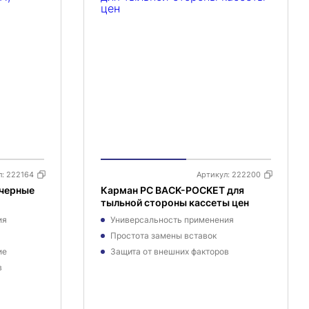
л:
222164
Артикул:
222200
 черные
Карман PC BACK-POCKET для
тыльной стороны кассеты цен
ия
Универсальность применения
Простота замены вставок
ие
Защита от внешних факторов
в