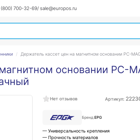
 (800) 700-32-69
/ sale@europos.ru
енники
Держатель кассет цен на магнитном основании PC-MAG
 магнитном основании PC-M
рачный
2223
Нет отзывов
Артикул:
Бренд:
EPG
— Универсальность крепления
— Прочность материалов