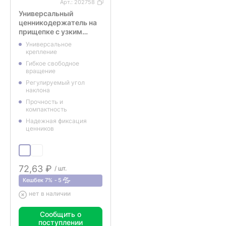
Арт.:
202758
Универсальный
ценникодержатель на
прищепке с узким
зажимом FX-CLAMP-
Универсальное
SLIM, ножка 100 мм,
крепление
цвет прозрачный
Гибкое свободное
вращение
Регулируемый угол
наклона
Прочность и
компактность
Надежная фиксация
ценников
72,63 ₽
/ шт.
Кешбек 7%
5
нет в наличии
Сообщить о
поступлении