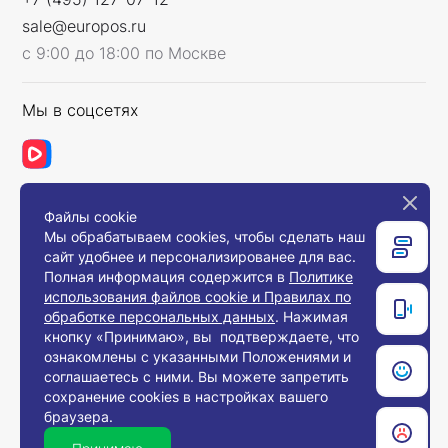
sale@europos.ru
с 9:00 до 18:00 по Москве
Мы в соцсетях
Файлы cookie
Связаться с нами
Мы обрабатываем cookies, чтобы сделать наш
сайт удобнее и персонализированее для вас.
Полная информация содержится в
Политике
использования файлов cookie и Правилах по
© 2008-2026, Компания «Европос Групп». Все
обработке персональных данных
. Нажимая
права защищены.
кнопку «Принимаю», вы подтверждаете, что
Все товары предназначены для продажи
ознакомлены с указанными Положениями и
юридическим лицам и индивидуальным
предпринимателям с целью использования в
соглашаетесь с ними. Вы можете запретить
хозяйственной деятельности.
сохранение cookies в настройках вашего
браузера.