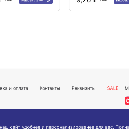
Кешбек 7%
1
Кешбек
вка и оплата
Контакты
Реквизиты
SALE
М
 наш сайт удобнее и персонализированее для вас. Пол