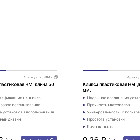
Артикул:
254042
Артику
ластиковая HM, длина 50
Клипса пластиковая HM, д
мм.
я фиксация ценников
Надежное соединение дета
зовое использование
Прочность материалов
а установки и использования
Универсальность использо
ный дизайн
Простота установки
Компактность
 ₽
9,26 ₽
/ шт.
/ шт.