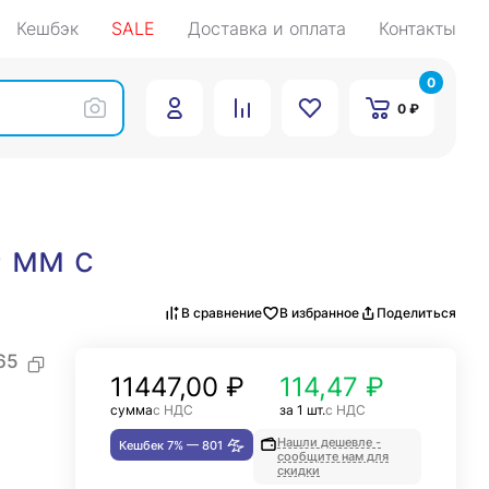
Кешбэк
SALE
Доставка и оплата
Контакты
0
0 ₽
 мм с
В сравнение
В избранное
Поделиться
65
11447,00
₽
114,47 ₽
сумма
с НДС
за 1 шт.
с НДС
Нашли дешевле -
Кешбек 7% —
801
сообщите нам для
скидки