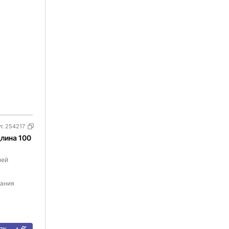
л:
254217
лина 100
лей
вания