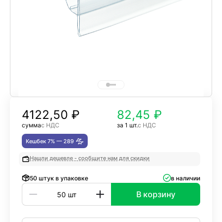
4122,50
₽
82,45 ₽
сумма
с НДС
за 1 шт.
с НДС
Кешбек 7% —
289
Нашли дешевле - сообщите нам для скидки
50 штук в упаковке
в наличии
В корзину