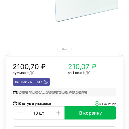
2100,70
₽
210,07 ₽
сумма
с НДС
за 1 шт.
с НДС
Кешбек 7% —
147
Нашли дешевле - сообщите нам для скидки
10 штук в упаковке
в наличии
В корзину