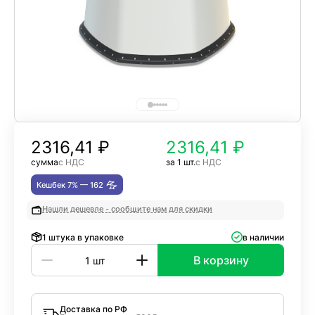
2316,41
₽
2316,41 ₽
сумма
с НДС
за 1 шт.
с НДС
Кешбек 7% —
162
Нашли дешевле - сообщите нам для скидки
1 штука в упаковке
в наличии
В корзину
Доставка по РФ