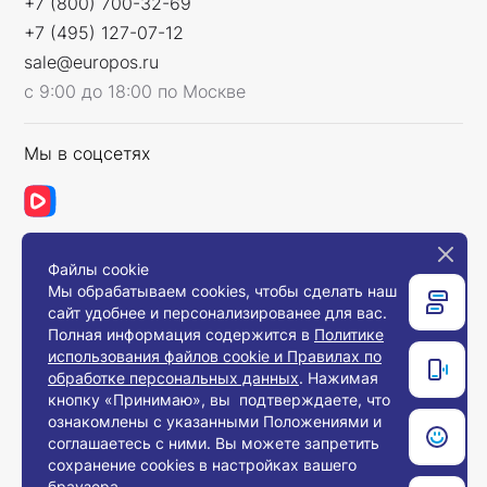
+7 (800) 700-32-69
+7 (495) 127-07-12
sale@europos.ru
с 9:00 до 18:00 по Москве
Мы в соцсетях
Файлы cookie
Связаться с нами
Мы обрабатываем cookies, чтобы сделать наш
сайт удобнее и персонализированее для вас.
Полная информация содержится в
Политике
использования файлов cookie и Правилах по
© 2008-2026, Компания «Европос Групп». Все
обработке персональных данных
. Нажимая
права защищены.
кнопку «Принимаю», вы подтверждаете, что
Все товары предназначены для продажи
ознакомлены с указанными Положениями и
юридическим лицам и индивидуальным
предпринимателям с целью использования в
соглашаетесь с ними. Вы можете запретить
хозяйственной деятельности.
сохранение cookies в настройках вашего
браузера.