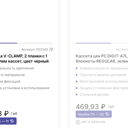
Артикул:
202540
Артику
 V-CLAMP, 2 планки с 1
Кассета цен PC DIGIT-A7L
ем кассет, цвет черный
блокноты REGULAR, зеле
альность крепления
Универсальность применен
ть материалов
Простота замены ценников
я фиксация
Многоразовое использован
а установки и использования
Защита от внешних факторо
Стильный дизайн
469,93 ₽
/ шт.
8 ₽
/ шт.
Кешбек 7%
33
%
11
нет в наличии