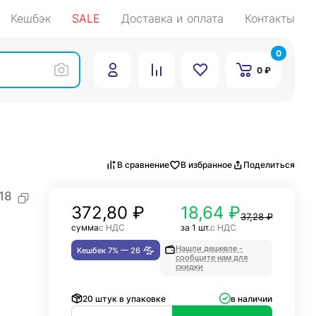
Кешбэк
SALE
Доставка и оплата
Контакты
0
0 ₽
В сравнение
В избранное
Поделиться
18
372,80
₽
18,64 ₽
37,28 ₽
сумма
с НДС
за 1 шт.
с НДС
Нашли дешевле -
Кешбек 7% —
26
сообщите нам для
скидки
20 штук в упаковке
в наличии