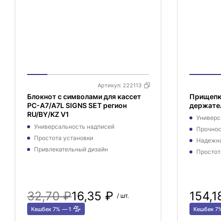
Артикул:
222113
Блокнот с символами для кассет
Прищепка
PC-A7/A7L SIGNS SET регион
держател
RU/BY/KZ V1
Универс
Универсальность надписей
Прочнос
Простота установки
Надежна
Привлекательный дизайн
Простот
32,70 ₽
16,35 ₽
154,1
/ шт.
Кешбек 7%
1
Кешбек 7