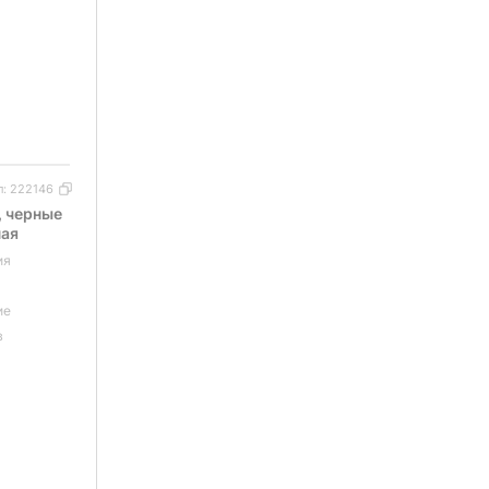
л:
222146
, черные
ная
ия
ие
в