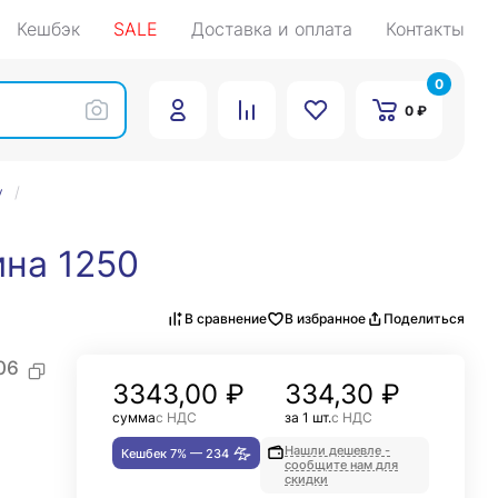
Кешбэк
SALE
Доставка и оплата
Контакты
0
0 ₽
у
ина 1250
В сравнение
В избранное
Поделиться
06
3343,00
₽
334,30 ₽
сумма
с НДС
за 1 шт.
с НДС
Нашли дешевле -
Кешбек 7% —
234
сообщите нам для
скидки