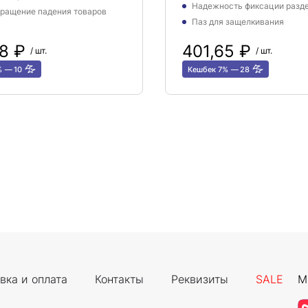
Надежность фиксации разд
ращение падения товаров
Паз для защелкивания
58 ₽
401,65 ₽
/ шт.
/ шт.
%
10
Кешбек 7%
28
вка и оплата
Контакты
Реквизиты
SALE
М