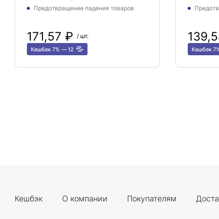
Предотвращение падения товаров
Предотв
171,57 ₽
139,
/ шт.
Кешбек 7%
12
Кешбек 7
Кешбэк
О компании
Покупателям
Доста