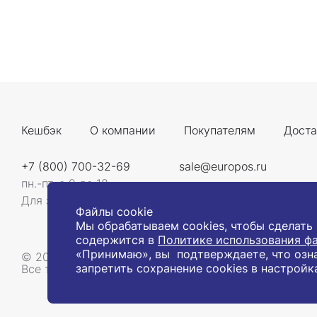
Кешбэк
О компании
Покупателям
Доста
+7 (800) 700-32-69
sale@europos.ru
пн.-пт. с 9 до 18
Для звонков со всей России
Файлы cookie
Мы обрабатываем cookies, чтобы сделать
содержится в
Политике использования фа
«Принимаю», вы подтверждаете, что озн
© 2008-2026, Компания «Европос Групп». Все прав
запретить сохранение cookies в настройк
Все товары предназначены для продажи юридическ