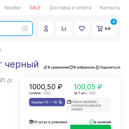
Кешбэк
SALE
Доставка и оплата
Контакты
0
0 ₽
й
т черный
В сравнение
В избранное
Поделиться
21
1000,50
₽
100,05 ₽
сумма
с НДС
за 1 шт.
с НДС
Нашли дешевле -
Кешбек 7% —
70
сообщите нам для
скидки
10 штук в упаковке
в наличии