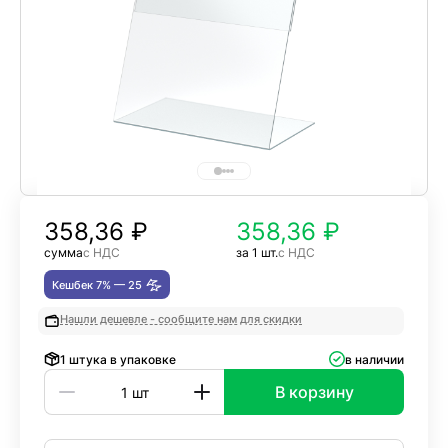
358,36
₽
358,36 ₽
сумма
с НДС
за 1 шт.
с НДС
Кешбек 7% —
25
Нашли дешевле - сообщите нам для скидки
1 штука в упаковке
в наличии
В корзину