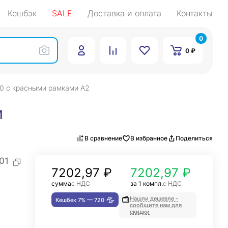
Кешбэк
SALE
Доставка и оплата
Контакты
0
0 ₽
0 с красными рамками А2
и
В сравнение
В избранное
Поделиться
01
7202,97
₽
7202,97 ₽
сумма
с НДС
за 1 компл.
с НДС
Нашли дешевле -
Кешбек 7% —
720
сообщите нам для
скидки